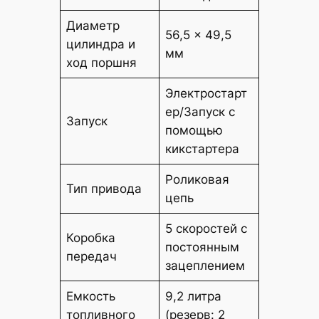
Диаметр
56,5 x 49,5
цилиндра и
мм
ход поршня
Электростарт
ер/Запуск с
Запуск
помощью
кикстартера
Роликовая
Тип привода
цепь
5 скоростей с
Коробка
постоянным
передач
зацеплением
Емкость
9,2 литра
топливного
(резерв: 2